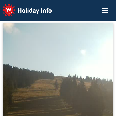
Holiday Info