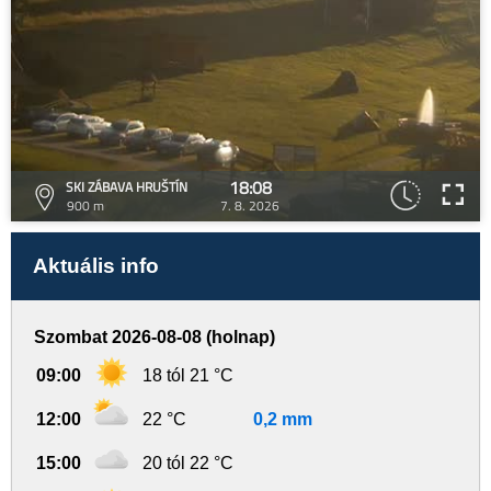
18:08
SKI ZÁBAVA HRUŠTÍN
900 m
7. 8. 2026
Aktuális info
Szombat 2026-08-08 (holnap)
09:00
18 tól 21 °C
12:00
22 °C
0,2 mm
15:00
20 tól 22 °C