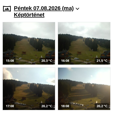
Péntek 07.08.2026 (ma)
Képtörténet
15:08
20,3 °C
16:08
21,5 °C
17:08
20,2 °C
18:08
20,2 °C