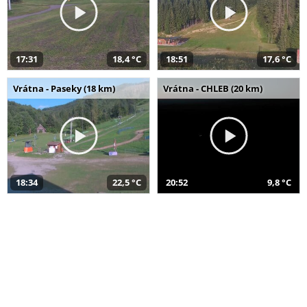
17:31
18,4 °C
18:51
17,6 °C
Vrátna - Paseky (18 km)
Vrátna - CHLEB (20 km)
18:34
22,5 °C
20:52
9,8 °C