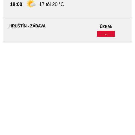
18:00
17 tól 20 °C
HRUŠTÍN - ZÁBAVA
ŰZEM:
-