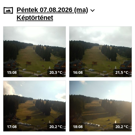
Péntek 07.08.2026 (ma)
Képtörténet
15:08
20,3 °C
16:08
21,5 °C
17:08
20,2 °C
18:08
20,2 °C