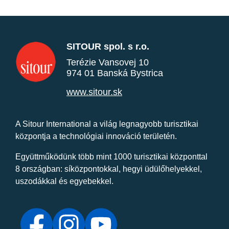
SITOUR spol. s r.o.
Terézie Vansovej 10
974 01 Banská Bystrica
www.sitour.sk
A Sitour International a világ legnagyobb turisztikai
központja a technológiai innováció területén.
Együttműködünk több mint 1000 turisztikai központtal
8 országban: síközpontokkal, hegyi üdülőhelyekkel,
uszodákkal és egyebekkel.