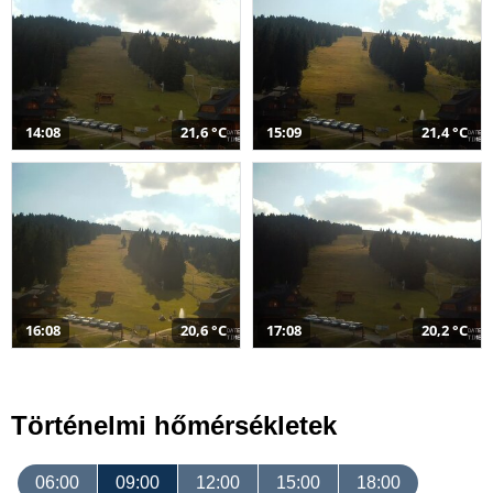
14:08
21,6 °C
15:09
21,4 °C
16:08
20,6 °C
17:08
20,2 °C
Történelmi hőmérsékletek
06:00
09:00
12:00
15:00
18:00