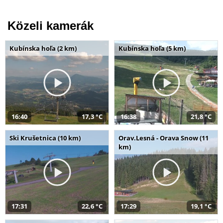
Közeli kamerák
Kubínska hoľa (2 km)
Kubínska hoľa (5 km)
16:40
17,3 °C
16:38
21,8 °C
Ski Krušetnica (10 km)
Orav.Lesná - Orava Snow (11
km)
17:31
22,6 °C
17:29
19,1 °C