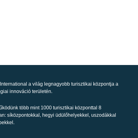
 International a világ legnagyobb turisztikai központja a
giai innováció területén.
ködünk több mint 1000 turisztikai központtal 8
n: síközpontokkal, hegyi üdülőhelyekkel, uszodákkal
bekkel.