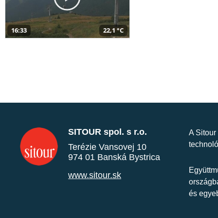
16:33
22,1 °C
SITOUR spol. s r.o.
A Sitour
technoló
Terézie Vansovej 10
974 01 Banská Bystrica
Együttmű
www.sitour.sk
országba
és egye