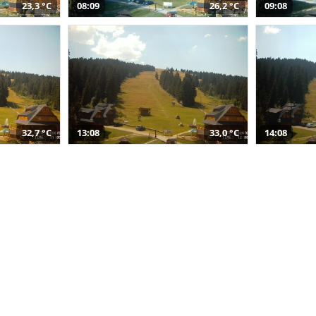
23,3 °C
08:09
26,2 °C
09:08
32,7 °C
13:08
33,0 °C
14:08