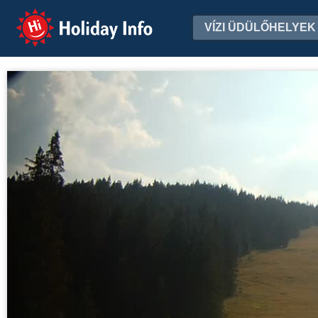
Holiday Info
VÍZI ÜDÜLŐHELYEK