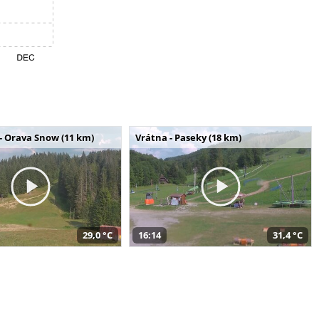
- Orava Snow (11 km)
Vrátna - Paseky (18 km)
29,0 °C
16:14
31,4 °C