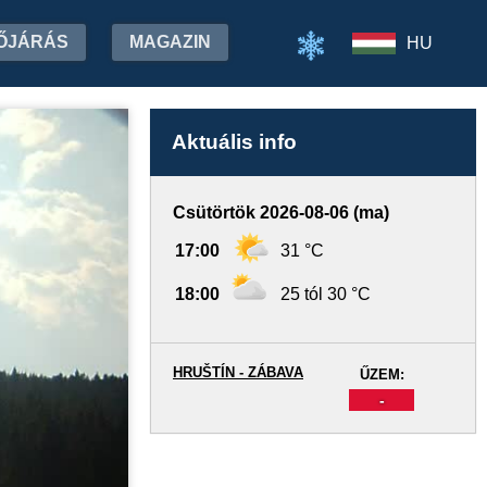
ŐJÁRÁS
MAGAZIN
HU
Aktuális info
Csütörtök 2026-08-06 (ma)
17:00
31 °C
18:00
25 tól 30 °C
HRUŠTÍN - ZÁBAVA
ŰZEM:
-