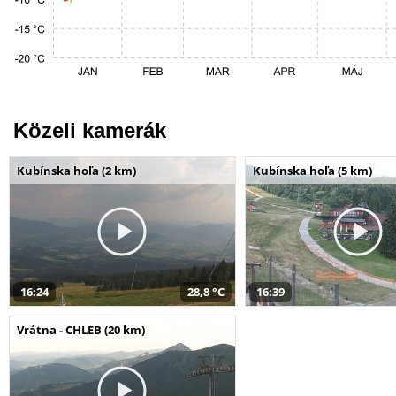
Közeli kamerák
Kubínska hoľa (2 km)
Kubínska hoľa (5 km)
16:24
28,8 °C
16:39
Vrátna - CHLEB (20 km)