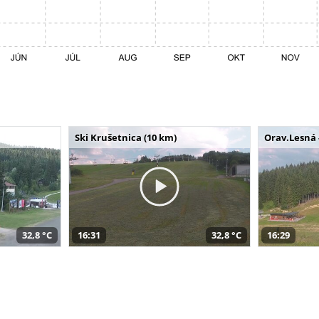
Ski Krušetnica (10 km)
Orav.Lesná 
32,8 °C
16:31
32,8 °C
16:29