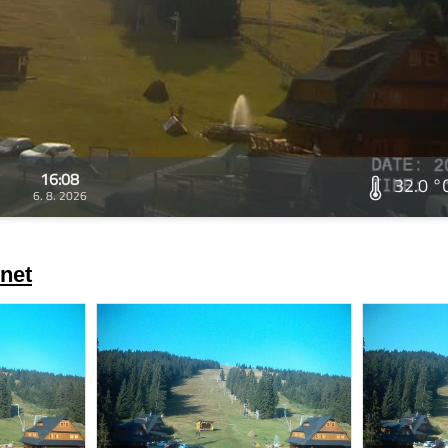
16:08
32.0 °
6. 8. 2026
net