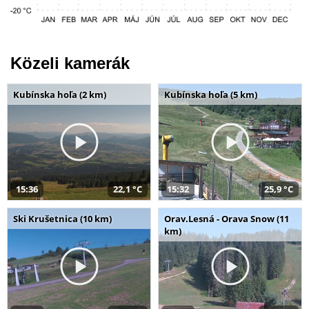
Közeli kamerák
Kubínska hoľa (2 km)
Kubínska hoľa (5 km)
15:36
22,1 °C
15:32
25,9 °C
Ski Krušetnica (10 km)
Orav.Lesná - Orava Snow (11
km)