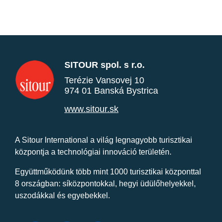
SITOUR spol. s r.o.
Terézie Vansovej 10
974 01 Banská Bystrica
www.sitour.sk
A Sitour International a világ legnagyobb turisztikai
központja a technológiai innováció területén.
Együttműködünk több mint 1000 turisztikai központtal
8 országban: síközpontokkal, hegyi üdülőhelyekkel,
uszodákkal és egyebekkel.