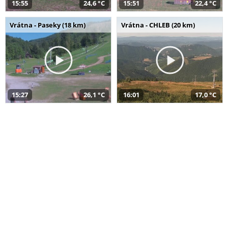
15:55
24,6 °C
15:51
22,4 °C
Vrátna - Paseky (18 km)
Vrátna - CHLEB (20 km)
15:27
26,1 °C
16:01
17,0 °C