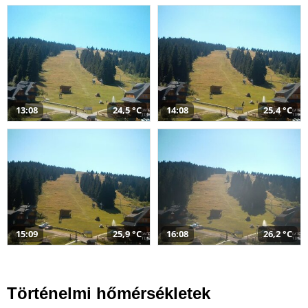
13:08
24,5 °C
14:08
25,4 °C
15:09
25,9 °C
16:08
26,2 °C
Történelmi hőmérsékletek