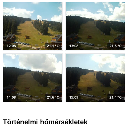
12:08
21,1 °C
13:08
21,5 °C
14:08
21,6 °C
15:09
21,4 °C
Történelmi hőmérsékletek