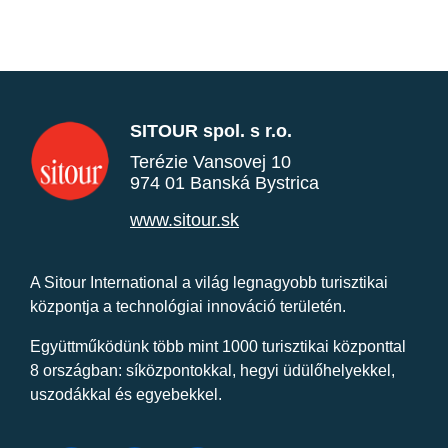
SITOUR spol. s r.o.
Terézie Vansovej 10
974 01 Banská Bystrica
www.sitour.sk
A Sitour International a világ legnagyobb turisztikai
központja a technológiai innováció területén.
Együttműködünk több mint 1000 turisztikai központtal
8 országban: síközpontokkal, hegyi üdülőhelyekkel,
uszodákkal és egyebekkel.