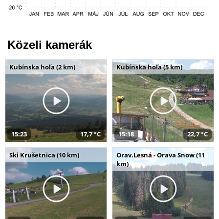
Közeli kamerák
Kubínska hoľa (2 km)
Kubínska hoľa (5 km)
15:23
17,7 °C
15:18
22,7 °C
Ski Krušetnica (10 km)
Orav.Lesná - Orava Snow (11
km)