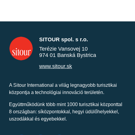
SITOUR spol. s r.o.
Terézie Vansovej 10
974 01 Banská Bystrica
www.sitour.sk
A Sitour International a világ legnagyobb turisztikai
központja a technológiai innováció területén.
Együttműködünk több mint 1000 turisztikai központtal
8 országban: síközpontokkal, hegyi üdülőhelyekkel,
uszodákkal és egyebekkel.