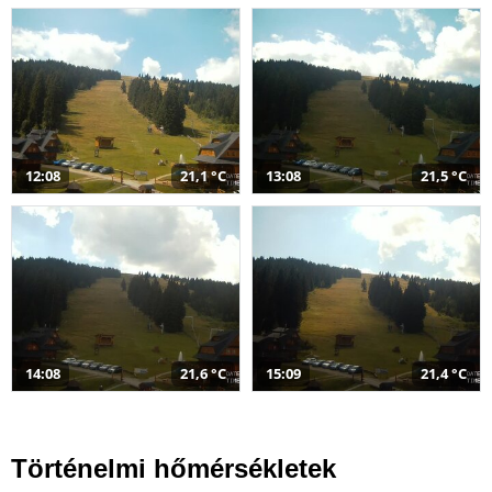
12:08
21,1 °C
13:08
21,5 °C
14:08
21,6 °C
15:09
21,4 °C
Történelmi hőmérsékletek