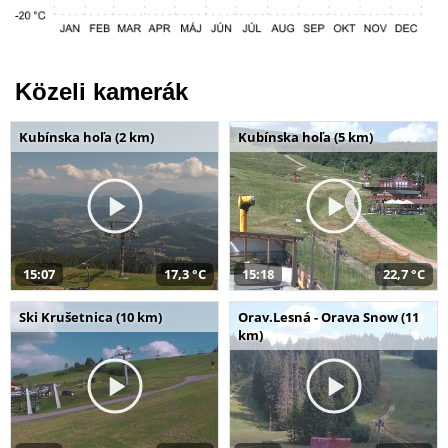
Közeli kamerák
Kubínska hoľa (2 km)
Kubínska hoľa (5 km)
15:07
17,3 °C
15:18
22,7 °C
Ski Krušetnica (10 km)
Orav.Lesná - Orava Snow (11
km)