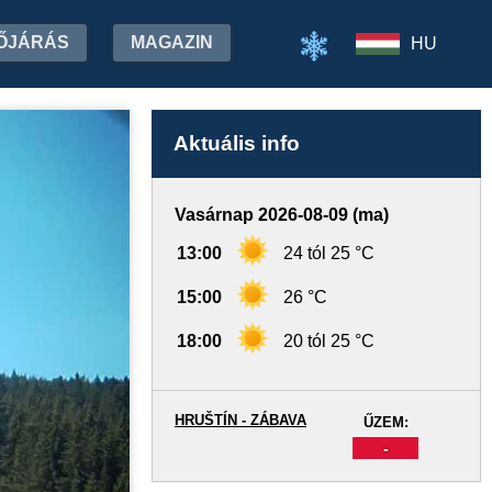
ŐJÁRÁS
MAGAZIN
HU
Aktuális info
Vasárnap 2026-08-09 (ma)
13:00
24 tól 25 °C
15:00
26 °C
18:00
20 tól 25 °C
HRUŠTÍN - ZÁBAVA
ŰZEM:
-