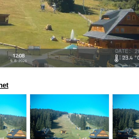
12:08
23.4 °
9. 8. 2026
net