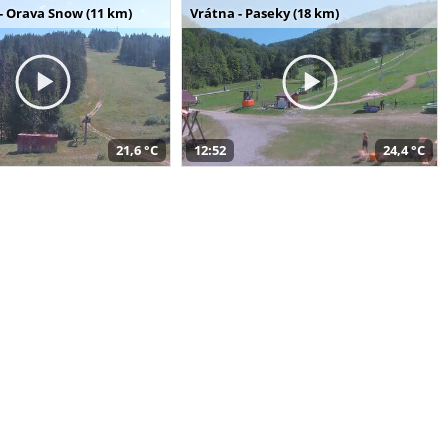
- Orava Snow (11 km)
Vrátna - Paseky (18 km)
21,6 °C
12:52
24,4 °C