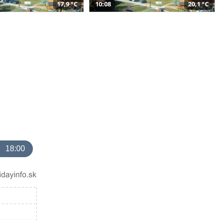
17,9 °C
10:08
20,1 °C
18:00