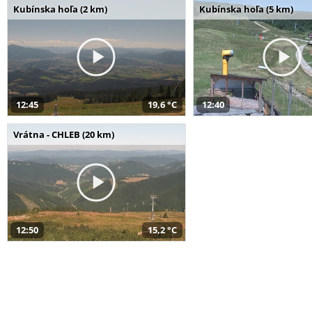
Kubínska hoľa (2 km)
Kubínska hoľa (5 km)
12:45
19,6 °C
12:40
Vrátna - CHLEB (20 km)
12:50
15,2 °C