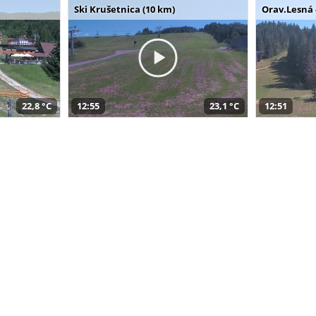
Ski Krušetnica (10 km)
Orav.Lesná 
22,8 °C
12:55
23,1 °C
12:51