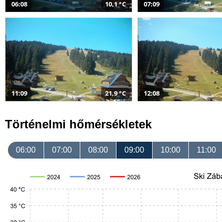
06:08
10,1 °C
07:09
11:09
21,9 °C
12:08
Történelmi hőmérsékletek
06:00
07:00
08:00
09:00
10:00
11:00