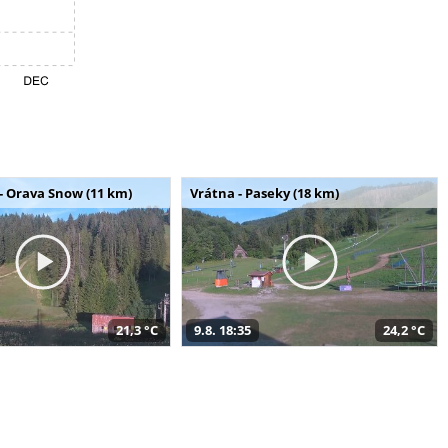
- Orava Snow (11 km)
Vrátna - Paseky (18 km)
21,3 °C
9.8. 18:35
24,2 °C