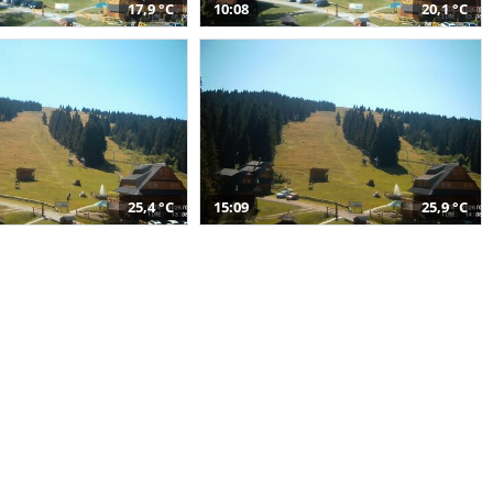
17,9 °C
10:08
20,1 °C
25,4 °C
15:09
25,9 °C