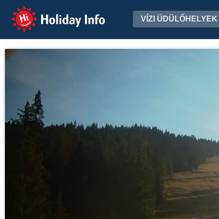
Holiday Info
VÍZI ÜDÜLŐHELYEK