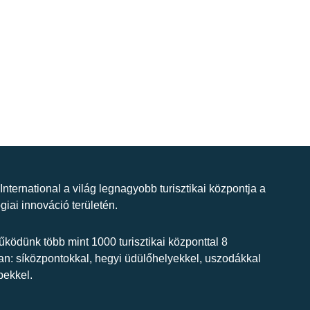
 International a világ legnagyobb turisztikai központja a
giai innováció területén.
ködünk több mint 1000 turisztikai központtal 8
n: síközpontokkal, hegyi üdülőhelyekkel, uszodákkal
bekkel.