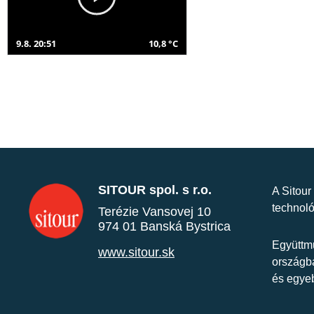
9.8. 20:51
10,8 °C
SITOUR spol. s r.o.
A Sitour
technoló
Terézie Vansovej 10
974 01 Banská Bystrica
Együttmű
www.sitour.sk
országba
és egye