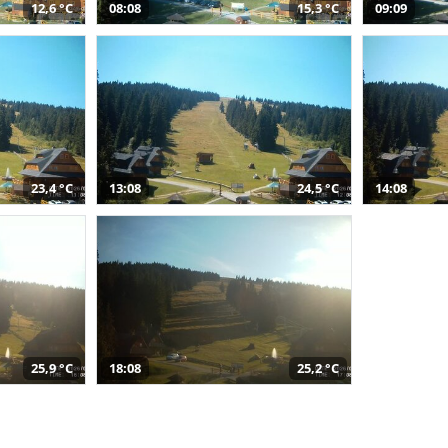
12,6 °C
08:08
15,3 °C
09:09
23,4 °C
13:08
24,5 °C
14:08
25,9 °C
18:08
25,2 °C