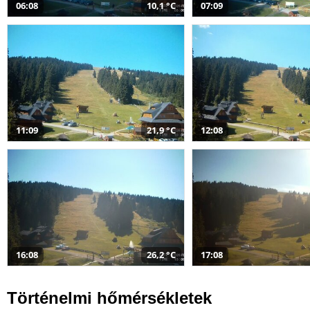
06:08
10,1 °C
07:09
11:09
21,9 °C
12:08
16:08
26,2 °C
17:08
Történelmi hőmérsékletek