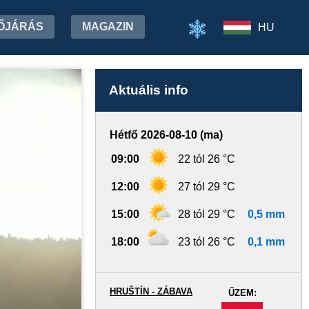
ŐJÁRÁS
MAGAZIN
HU
Aktuális info
Hétfő 2026-08-10 (ma)
09:00
22 tól 26 °C
12:00
27 tól 29 °C
15:00
28 tól 29 °C
0,5 mm
18:00
23 tól 26 °C
0,1 mm
HRUŠTÍN - ZÁBAVA
ŰZEM:
-