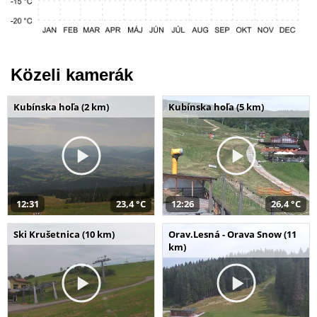
Közeli kamerák
Kubínska hoľa (2 km)
Kubínska hoľa (5 km)
12:31
23,4 °C
12:26
26,4 °C
Ski Krušetnica (10 km)
Orav.Lesná - Orava Snow (11
km)