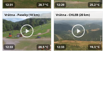
12:31
28,7 °C
12:29
25,2 °C
Vrátna - Paseky (18 km)
Vrátna - CHLEB (20 km)
12:33
28,5 °C
12:33
19,3 °C