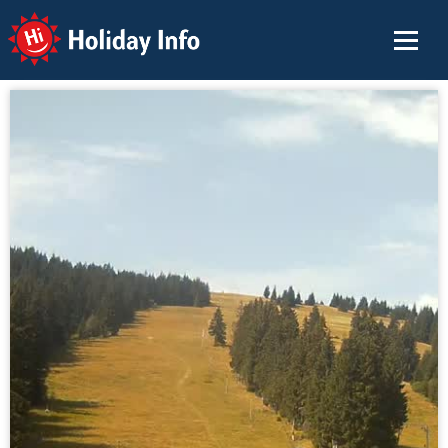
Holiday Info