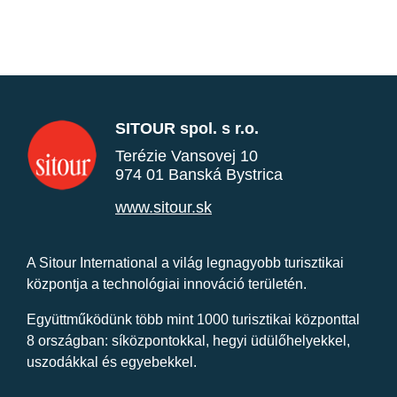
SITOUR spol. s r.o.
Terézie Vansovej 10
974 01 Banská Bystrica
www.sitour.sk
A Sitour International a világ legnagyobb turisztikai
központja a technológiai innováció területén.
Együttműködünk több mint 1000 turisztikai központtal
8 országban: síközpontokkal, hegyi üdülőhelyekkel,
uszodákkal és egyebekkel.