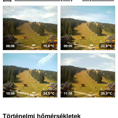
08:08
19,8 °C
09:09
22,8 °C
10:09
24,5 °C
11:08
26,3 °C
Történelmi hőmérsékletek