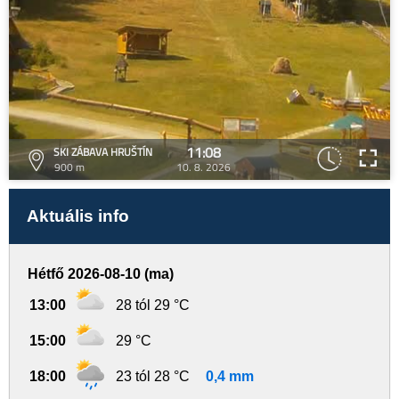
11:08
SKI ZÁBAVA HRUŠTÍN
900 m
10. 8. 2026
Aktuális info
Hétfő 2026-08-10 (ma)
13:00
28 tól 29 °C
15:00
29 °C
18:00
23 tól 28 °C
0,4 mm