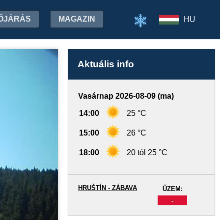
ŐJÁRÁS
MAGAZIN
HU
Aktuális info
Vasárnap 2026-08-09 (ma)
14:00
25 °C
15:00
26 °C
18:00
20 tól 25 °C
HRUŠTÍN - ZÁBAVA
ŰZEM:
-