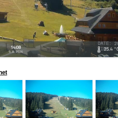
14:08
25.4 °
9. 8. 2026
net