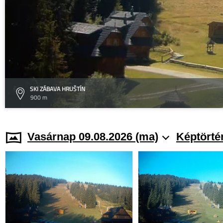
SKI ZÁBAVA HRUŠTÍN
900 m
Vasárnap 09.08.2026 (ma)
Képtörté