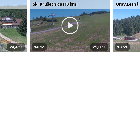
Ski Krušetnica (10 km)
Orav.Lesná 
24,4 °C
14:12
25,0 °C
13:51