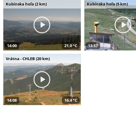
Kubínska hoľa (2 km)
Kubínska hoľa (5 km)
14:00
21,0 °C
13:57
Vrátna - CHLEB (20 km)
14:08
16,4 °C