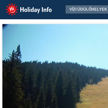
Holiday Info
VÍZI ÜDÜLŐHELYEK