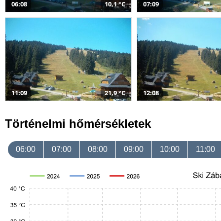
06:08
10,1 °C
07:09
11:09
21,9 °C
12:08
Történelmi hőmérsékletek
06:00
07:00
08:00
09:00
10:00
11:00