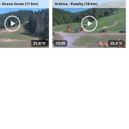
- Orava Snow (11 km)
Vrátna - Paseky (18 km)
21,9 °C
13:55
25,4 °C