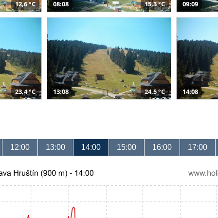
12,6 °C
08:08
15,3 °C
09:09
23,4 °C
13:08
24,5 °C
14:08
12:00
13:00
14:00
15:00
16:00
17:00