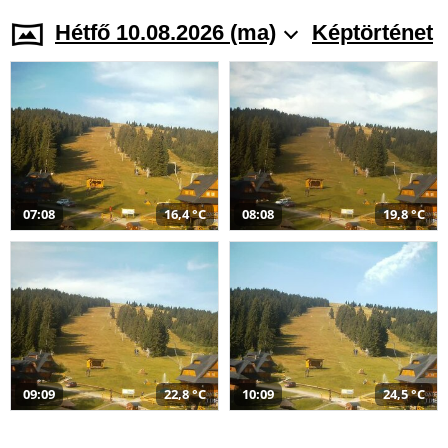
Hétfő 10.08.2026 (ma)
Képtörténet
07:08
16,4 °C
08:08
19,8 °C
09:09
22,8 °C
10:09
24,5 °C