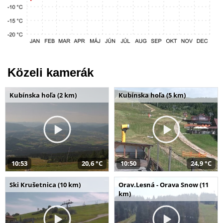
Közeli kamerák
Kubínska hoľa (2 km)
Kubínska hoľa (5 km)
10:53
20,6 °C
10:50
24,9 °C
Ski Krušetnica (10 km)
Orav.Lesná - Orava Snow (11
km)