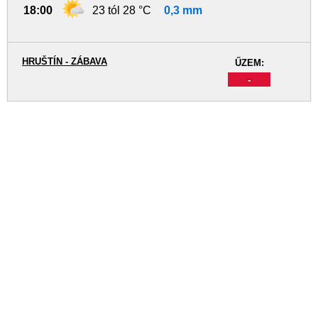
18:00
23 tól 28 °C
0,3 mm
HRUŠTÍN - ZÁBAVA
ŰZEM:
-