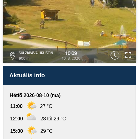
10:09
SKI ZÁBAVA HRUŠTÍN
900 m
10. 8. 2026
Aktuális info
Hétfő 2026-08-10 (ma)
11:00
27 °C
12:00
28 tól 29 °C
15:00
29 °C