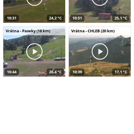
10:31
24,2 °C
10:51
25,1 °C
Vrátna - Paseky (18 km)
Vrátna - CHLEB (20 km)
10:44
26,4 °C
10:39
17,1 °C