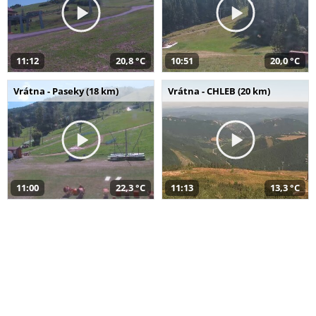
11:12
20,8 °C
10:51
20,0 °C
Vrátna - Paseky (18 km)
Vrátna - CHLEB (20 km)
11:00
22,3 °C
11:13
13,3 °C