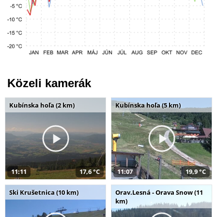
Közeli kamerák
Kubínska hoľa (2 km)
Kubínska hoľa (5 km)
11:11
17,6 °C
11:07
19,9 °C
Ski Krušetnica (10 km)
Orav.Lesná - Orava Snow (11
km)