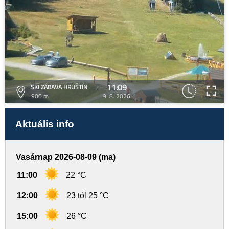
11:09
SKI ZÁBAVA HRUŠTÍN
900 m
9. 8. 2026
Aktuális info
Vasárnap 2026-08-09 (ma)
11:00
22 °C
12:00
23 tól 25 °C
15:00
26 °C