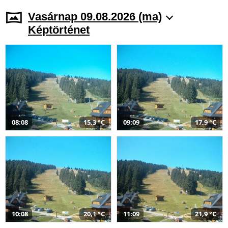
Vasárnap 09.08.2026 (ma)
Képtörténet
08:08
15,3 °C
09:09
17,9 °C
10:08
20,1 °C
11:09
21,9 °C