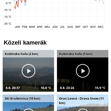
Közeli kamerák
Kubínska hoľa (2 km)
Kubínska hoľa (5 km)
8.8. 20:37
10,8 °C
8.8. 23:24
15,9 °C
Ski Krušetnica (10 km)
Orav.Lesná - Orava Snow (11
km)