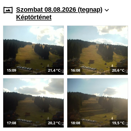
Szombat 08.08.2026 (tegnap)
Képtörténet
15:09
21,4 °C
16:08
20,6 °C
17:08
20,2 °C
18:08
19,5 °C