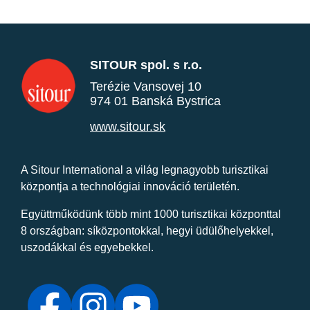
SITOUR spol. s r.o.
Terézie Vansovej 10
974 01 Banská Bystrica
www.sitour.sk
A Sitour International a világ legnagyobb turisztikai
központja a technológiai innováció területén.
Együttműködünk több mint 1000 turisztikai központtal
8 országban: síközpontokkal, hegyi üdülőhelyekkel,
uszodákkal és egyebekkel.