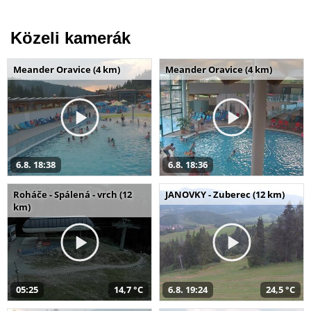
Közeli kamerák
Meander Oravice (4 km)
Meander Oravice (4 km)
6.8. 18:38
6.8. 18:36
Roháče - Spálená - vrch (12
JANOVKY - Zuberec (12 km)
km)
05:25
14,7 °C
6.8. 19:24
24,5 °C