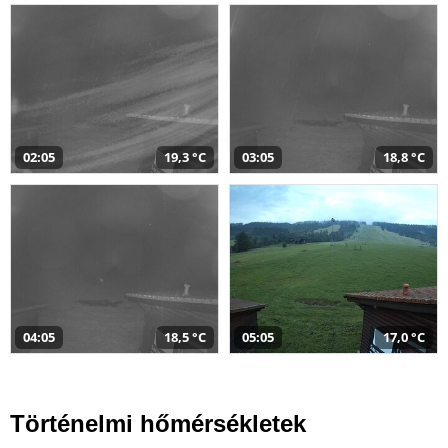
02:05
19,3 °C
03:05
18,8 °C
04:05
18,5 °C
05:05
17,0 °C
Történelmi hőmérsékletek