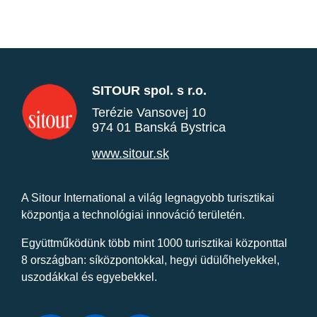
SITOUR spol. s r.o.
Terézie Vansovej 10
974 01 Banská Bystrica
www.sitour.sk
A Sitour International a világ legnagyobb turisztikai
központja a technológiai innováció területén.
Együttműködünk több mint 1000 turisztikai központtal
8 országban: síközpontokkal, hegyi üdülőhelyekkel,
uszodákkal és egyebekkel.