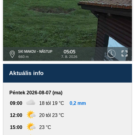
05:05
SKI MAKOV - NÁSTUP
660 m
7. 8. 2026
Aktuális info
Péntek 2026-08-07 (ma)
09:00
18 tól 19 °C
0,2 mm
12:00
20 tól 23 °C
15:00
23 °C