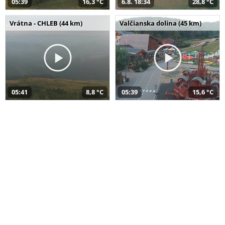
05:39
16,3 °C
6.8. 18:34
28,8 °C
Vrátna - CHLEB (44 km)
Valčianska dolina (45 km)
05:41
8,8 °C
05:39
15,6 °C