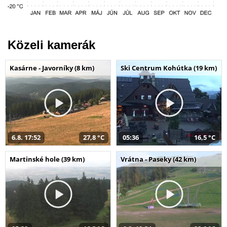
Közeli kamerák
Kasárne - Javorníky (8 km)
Ski Centrum Kohútka (19 km)
6.8. 17:52
27,8 °C
05:36
16,5 °C
Martinské hole (39 km)
Vrátna - Paseky (42 km)