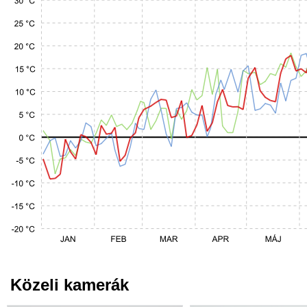
Közeli kamerák