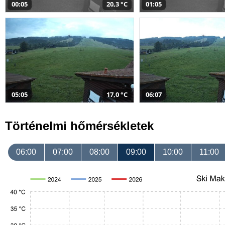
00:05
20,3 °C
01:05
05:05
17,0 °C
06:07
Történelmi hőmérsékletek
06:00
07:00
08:00
09:00
10:00
11:00