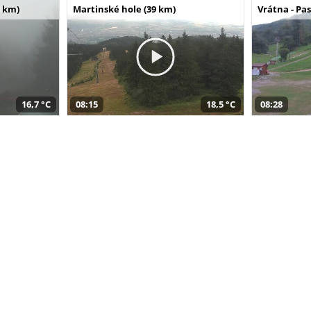
 km)
Martinské hole (39 km)
Vrátna - Pa
16,7 °C
08:15
18,5 °C
08:28