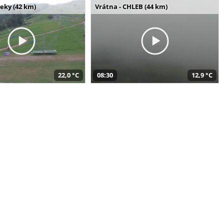
seky (42 km)
Vrátna - CHLEB (44 km)
22,0 °C
08:30
12,9 °C