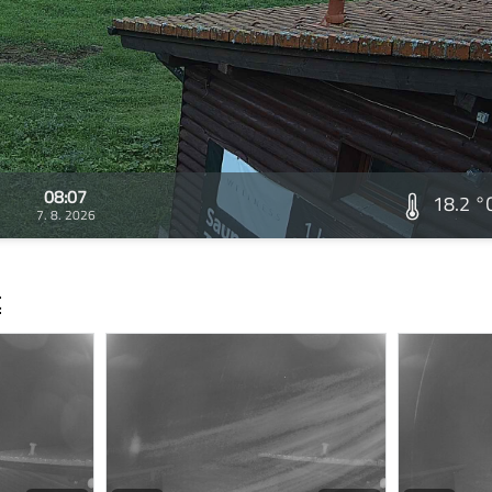
08:07
18.2 °
7. 8. 2026
t