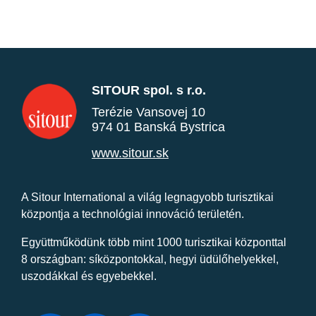
SITOUR spol. s r.o.
Terézie Vansovej 10
974 01 Banská Bystrica
www.sitour.sk
A Sitour International a világ legnagyobb turisztikai
központja a technológiai innováció területén.
Együttműködünk több mint 1000 turisztikai központtal
8 országban: síközpontokkal, hegyi üdülőhelyekkel,
uszodákkal és egyebekkel.