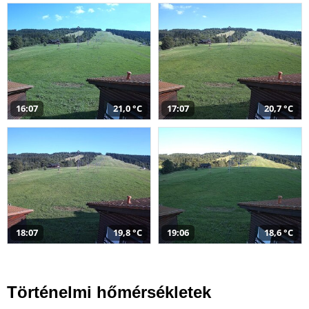
16:07
21,0 °C
17:07
20,7 °C
18:07
19,8 °C
19:06
18,6 °C
Történelmi hőmérsékletek