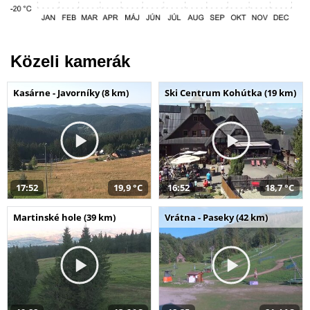
Közeli kamerák
Kasárne - Javorníky (8 km)
Ski Centrum Kohútka (19 km)
17:52
19,9 °C
16:52
18,7 °C
Martinské hole (39 km)
Vrátna - Paseky (42 km)