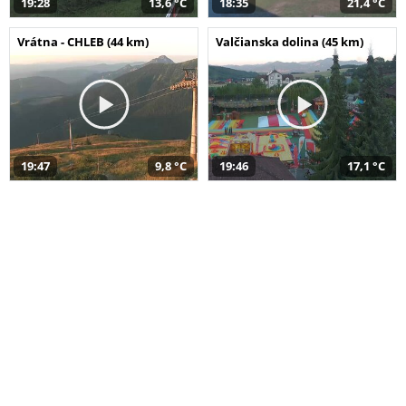
19:28
13,6 °C
18:35
21,4 °C
Vrátna - CHLEB (44 km)
Valčianska dolina (45 km)
19:47
9,8 °C
19:46
17,1 °C