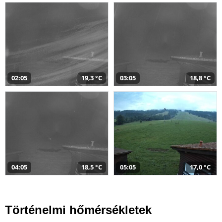
02:05
19,3 °C
03:05
18,8 °C
04:05
18,5 °C
05:05
17,0 °C
Történelmi hőmérsékletek