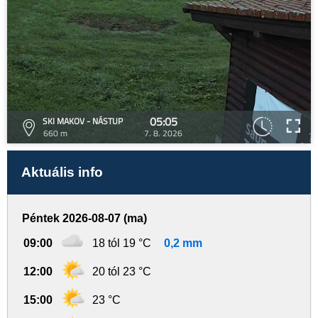
05:05
SKI MAKOV - NÁSTUP
660 m
7. 8. 2026
Aktuális info
Péntek 2026-08-07 (ma)
09:00
18 tól 19 °C
0,2 mm
12:00
20 tól 23 °C
15:00
23 °C