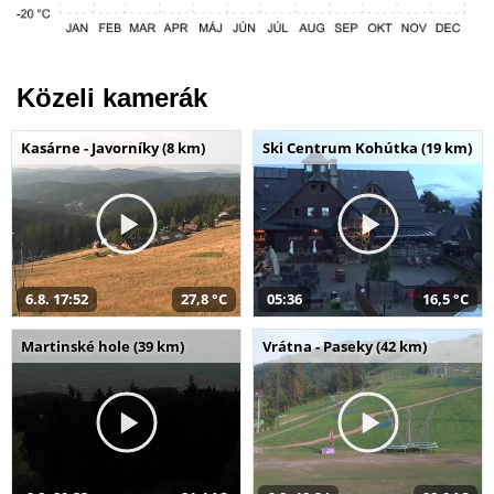
Közeli kamerák
Kasárne - Javorníky (8 km)
Ski Centrum Kohútka (19 km)
6.8. 17:52
27,8 °C
05:36
16,5 °C
Martinské hole (39 km)
Vrátna - Paseky (42 km)