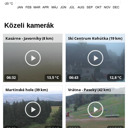
Közeli kamerák
Kasárne - Javorníky (8 km)
Ski Centrum Kohútka (19 km)
06:32
13,5 °C
06:43
12,8 °C
Martinské hole (39 km)
Vrátna - Paseky (42 km)