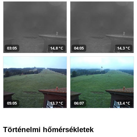
03:05
14,8 °C
04:05
14,3 °C
05:05
13,7 °C
06:07
13,4 °C
Történelmi hőmérsékletek