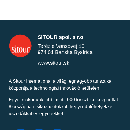
SITOUR spol. s r.o.
Terézie Vansovej 10
974 01 Banská Bystrica
www.sitour.sk
A Sitour International a világ legnagyobb turisztikai
központja a technológiai innováció területén.
Együttműködünk több mint 1000 turisztikai központtal
8 országban: síközpontokkal, hegyi üdülőhelyekkel,
uszodákkal és egyebekkel.