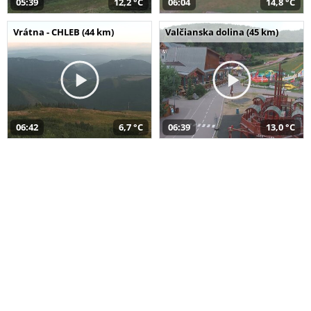
05:39
12,2 °C
06:04
14,8 °C
Vrátna - CHLEB (44 km)
Valčianska dolina (45 km)
06:42
6,7 °C
06:39
13,0 °C