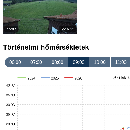
15:07
22,6 °C
Történelmi hőmérsékletek
06:00
07:00
08:00
09:00
10:00
11:00