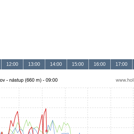
12:00
13:00
14:00
15:00
16:00
17:00