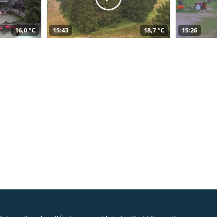
16,0 °C
15:43
18,7 °C
15:26