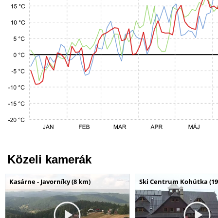
Közeli kamerák
Kasárne - Javorníky (8 km)
Ski Centrum Kohútka (19