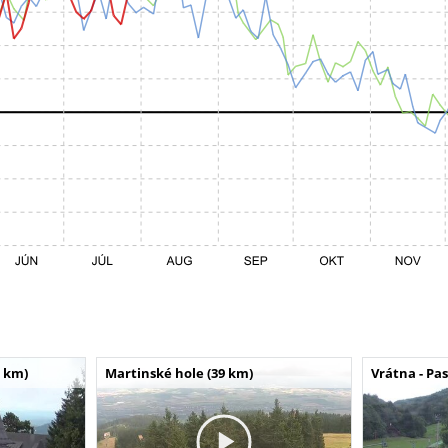
 km)
Martinské hole (39 km)
Vrátna - Pa