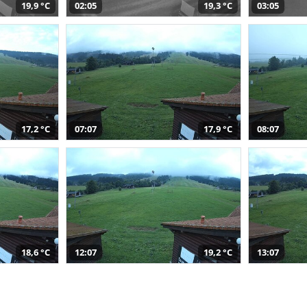
19,9 °C
02:05
19,3 °C
03:05
17,2 °C
07:07
17,9 °C
08:07
18,6 °C
12:07
19,2 °C
13:07