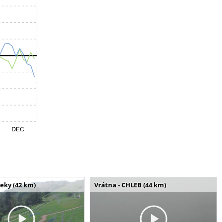
seky (42 km)
Vrátna - CHLEB (44 km)