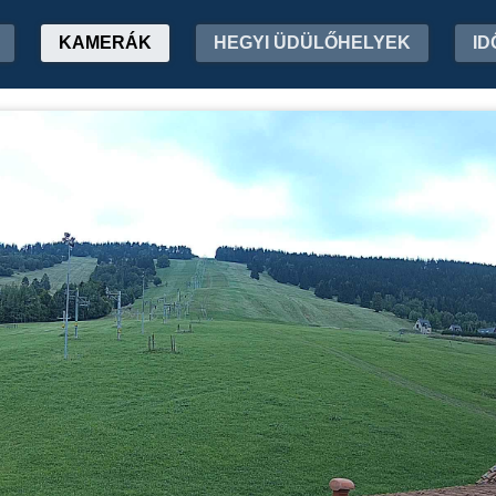
KAMERÁK
HEGYI ÜDÜLŐHELYEK
ID