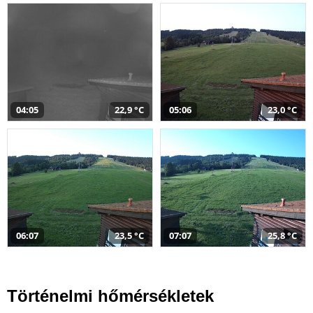
04:05
22,9 °C
05:06
23,0 °C
06:07
23,5 °C
07:07
25,8 °C
Történelmi hőmérsékletek