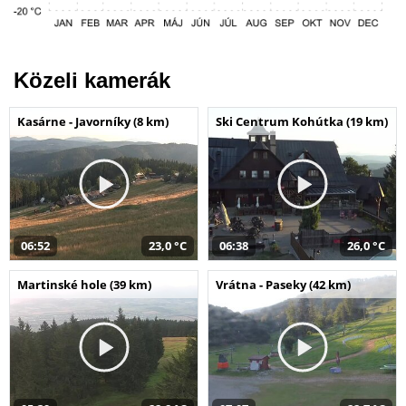
Közeli kamerák
Kasárne - Javorníky (8 km)
Ski Centrum Kohútka (19 km)
06:52
23,0 °C
06:38
26,0 °C
Martinské hole (39 km)
Vrátna - Paseky (42 km)