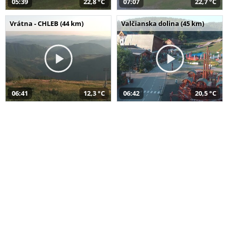
05:39
22,8 °C
07:07
22,7 °C
Vrátna - CHLEB (44 km)
Valčianska dolina (45 km)
06:41
12,3 °C
06:42
20,5 °C