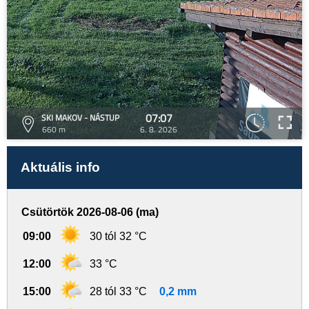
07:07
SKI MAKOV - NÁSTUP
660 m
6. 8. 2026
Aktuális info
Csütörtök 2026-08-06 (ma)
09:00
30 tól 32 °C
12:00
33 °C
15:00
28 tól 33 °C
0,2 mm