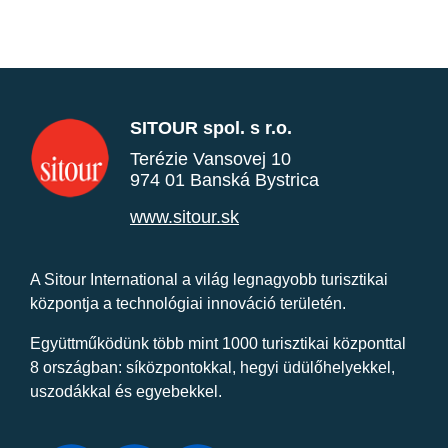
SITOUR spol. s r.o.
Terézie Vansovej 10
974 01 Banská Bystrica
www.sitour.sk
A Sitour International a világ legnagyobb turisztikai
központja a technológiai innováció területén.
Együttműködünk több mint 1000 turisztikai központtal
8 országban: síközpontokkal, hegyi üdülőhelyekkel,
uszodákkal és egyebekkel.