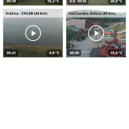
05:39
16,3 °C
6.8. 18:34
28,8 °C
Vrátna - CHLEB (44 km)
Valčianska dolina (45 km)
05:41
8,8 °C
05:39
15,6 °C