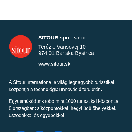
SITOUR spol. s r.o.
Terézie Vansovej 10
974 01 Banská Bystrica
www.sitour.sk
A Sitour International a világ legnagyobb turisztikai
központja a technológiai innováció területén.
Együttműködünk több mint 1000 turisztikai központtal
8 országban: síközpontokkal, hegyi üdülőhelyekkel,
uszodákkal és egyebekkel.