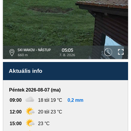
05:05
SKI MAKOV - NÁSTUP
660 m
7. 8. 2026
Aktuális info
Péntek 2026-08-07 (ma)
09:00
18 tól 19 °C
0,2 mm
12:00
20 tól 23 °C
15:00
23 °C