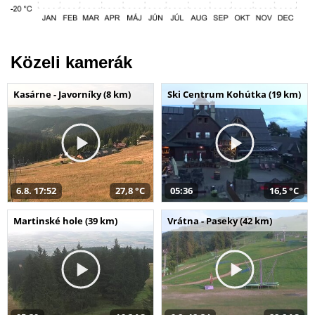
Közeli kamerák
Kasárne - Javorníky (8 km)
Ski Centrum Kohútka (19 km)
6.8. 17:52
27,8 °C
05:36
16,5 °C
Martinské hole (39 km)
Vrátna - Paseky (42 km)