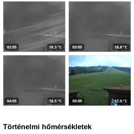
02:05
19,3 °C
03:05
18,8 °C
04:05
18,5 °C
05:05
17,0 °C
Történelmi hőmérsékletek