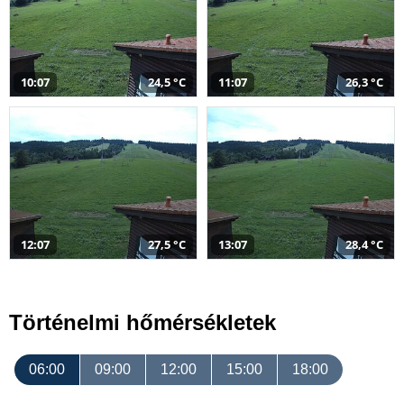
10:07
24,5 °C
11:07
26,3 °C
12:07
27,5 °C
13:07
28,4 °C
Történelmi hőmérsékletek
06:00
09:00
12:00
15:00
18:00