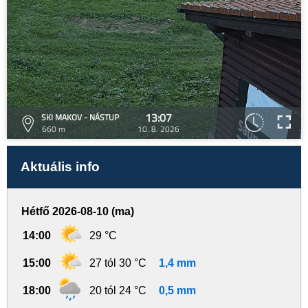
13:07
SKI MAKOV - NÁSTUP
660 m
10. 8. 2026
Aktuális info
Hétfő 2026-08-10 (ma)
14:00
29 °C
15:00
27 tól 30 °C
1,4 mm
18:00
20 tól 24 °C
0,5 mm