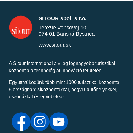
SITOUR spol. s r.o.
Terézie Vansovej 10
974 01 Banská Bystrica
www.sitour.sk
A Sitour International a világ legnagyobb turisztikai
központja a technológiai innováció területén.
Együttműködünk több mint 1000 turisztikai központtal
8 országban: síközpontokkal, hegyi üdülőhelyekkel,
uszodákkal és egyebekkel.