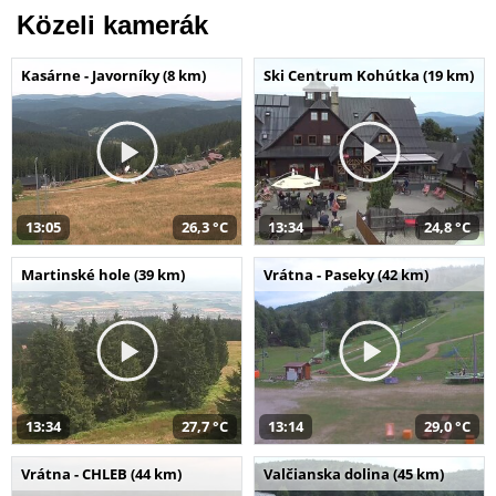
Közeli kamerák
Kasárne - Javorníky (8 km)
Ski Centrum Kohútka (19 km)
13:05
26,3 °C
13:34
24,8 °C
Martinské hole (39 km)
Vrátna - Paseky (42 km)
13:34
27,7 °C
13:14
29,0 °C
Vrátna - CHLEB (44 km)
Valčianska dolina (45 km)