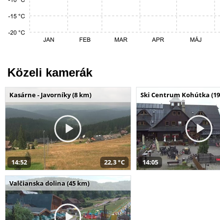
Közeli kamerák
Kasárne - Javorníky (8 km)
Ski Centrum Kohútka (19
14:52
22,3 °C
14:05
Valčianska dolina (45 km)