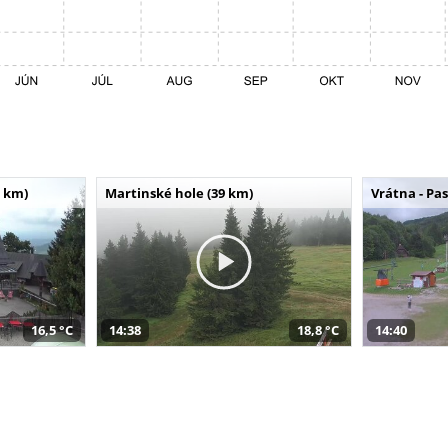
 km)
Martinské hole (39 km)
Vrátna - Pa
16,5 °C
14:38
18,8 °C
14:40