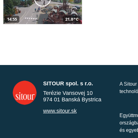
14:55
21,0 °C
SITOUR spol. s r.o.
A Sitour
technoló
Terézie Vansovej 10
974 01 Banská Bystrica
www.sitour.sk
Együttmű
országba
és egye