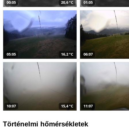
00:05
20,6 °C
01:05
05:05
16,2 °C
06:07
10:07
15,4 °C
11:07
Történelmi hőmérsékletek