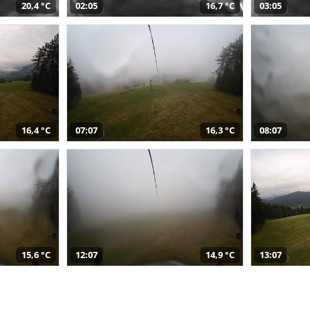
20,4 °C
02:05
16,7 °C
03:05
16,4 °C
07:07
16,3 °C
08:07
15,6 °C
12:07
14,9 °C
13:07