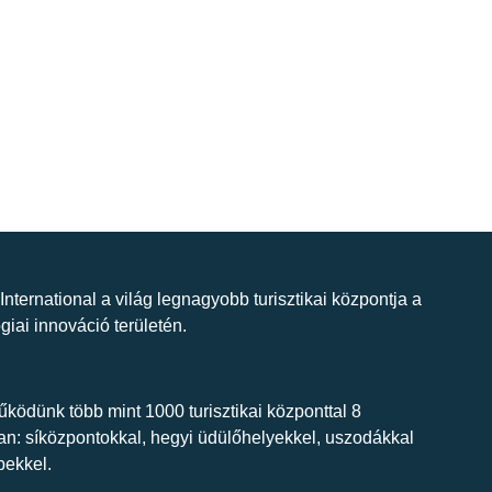
 International a világ legnagyobb turisztikai központja a
giai innováció területén.
ködünk több mint 1000 turisztikai központtal 8
n: síközpontokkal, hegyi üdülőhelyekkel, uszodákkal
bekkel.