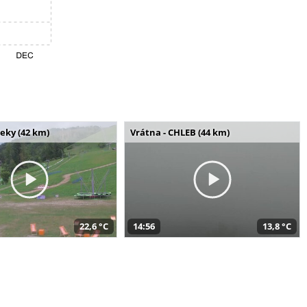
seky (42 km)
Vrátna - CHLEB (44 km)
22,6 °C
14:56
13,8 °C