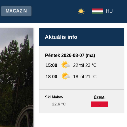
MAGAZIN
HU
Aktuális info
Péntek 2026-08-07 (ma)
15:00
22 tól 23 °C
18:00
18 tól 21 °C
Ski Makov
ŰZEM:
22.6 °C
-