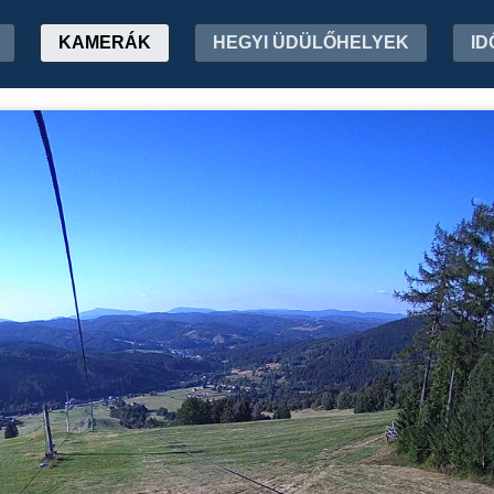
KAMERÁK
HEGYI ÜDÜLŐHELYEK
ID