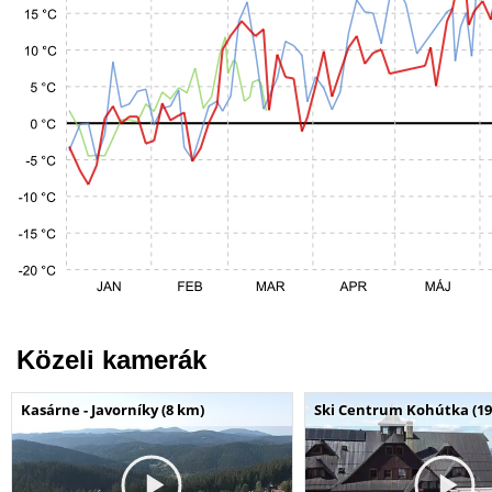
Közeli kamerák
Kasárne - Javorníky (8 km)
Ski Centrum Kohútka (19