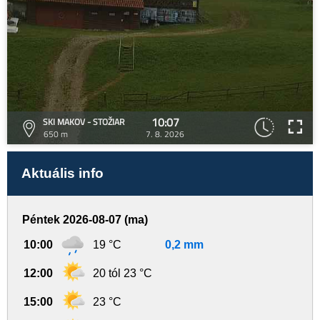
10:07
SKI MAKOV - STOŽIAR
650 m
7. 8. 2026
Aktuális info
Péntek 2026-08-07 (ma)
10:00
19 °C
0,2 mm
12:00
20 tól 23 °C
15:00
23 °C