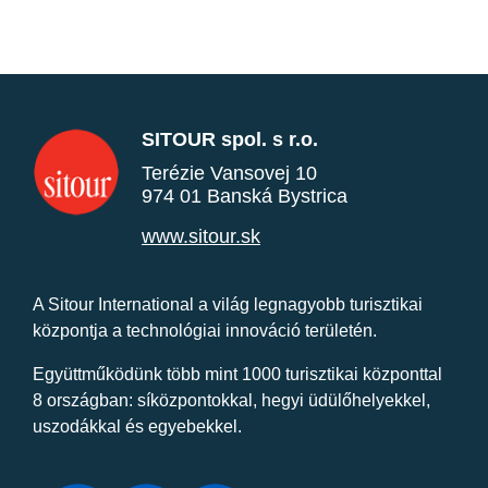
SITOUR spol. s r.o.
Terézie Vansovej 10
974 01 Banská Bystrica
www.sitour.sk
A Sitour International a világ legnagyobb turisztikai
központja a technológiai innováció területén.
Együttműködünk több mint 1000 turisztikai központtal
8 országban: síközpontokkal, hegyi üdülőhelyekkel,
uszodákkal és egyebekkel.