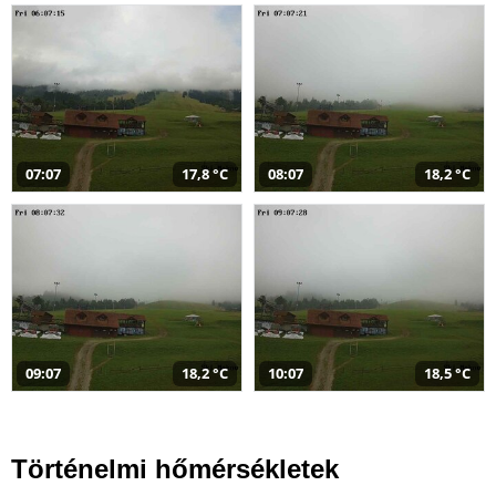
07:07
17,8 °C
08:07
18,2 °C
09:07
18,2 °C
10:07
18,5 °C
Történelmi hőmérsékletek