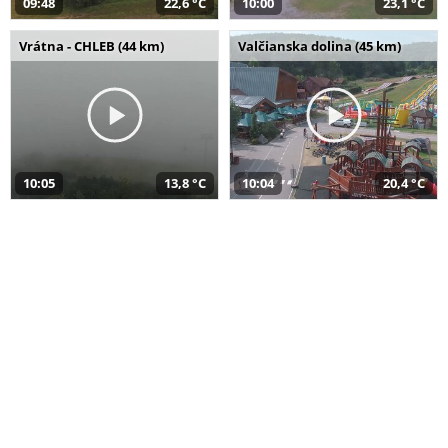
09:48
22,6 °C
10:00
23,1 °C
Vrátna - CHLEB (44 km)
Valčianska dolina (45 km)
10:05
13,8 °C
10:04
20,4 °C