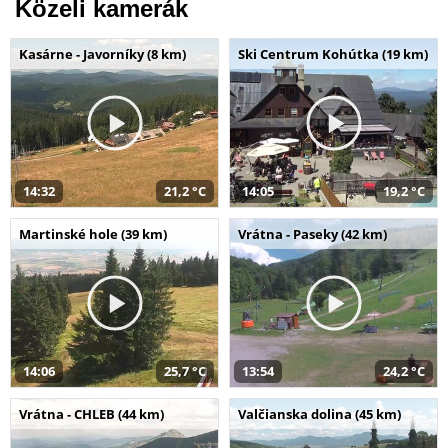
Közeli kamerák
Kasárne - Javorníky (8 km)
Ski Centrum Kohútka (19 km)
14:32
21,2 °C
14:05
19,2 °C
Martinské hole (39 km)
Vrátna - Paseky (42 km)
14:06
25,7 °C
13:54
24,2 °C
Vrátna - CHLEB (44 km)
Valčianska dolina (45 km)