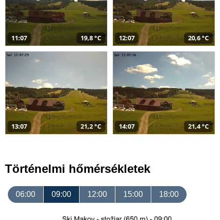
11:07
19,8 °C
12:07
20,6 °C
13:07
21,2 °C
14:07
21,4 °C
Történelmi hőmérsékletek
06:00
09:00
12:00
15:00
18:00