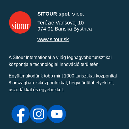
SITOUR spol. s r.o.
Terézie Vansovej 10
974 01 Banská Bystrica
www.sitour.sk
A Sitour International a világ legnagyobb turisztikai
központja a technológiai innováció területén.
Együttműködünk több mint 1000 turisztikai központtal
8 országban: síközpontokkal, hegyi üdülőhelyekkel,
uszodákkal és egyebekkel.