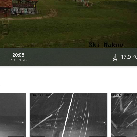
20:05
17.9 °
7. 8. 2026
t