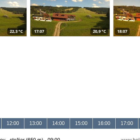
22,3 °C
17:07
20,9 °C
18:07
12:00
13:00
14:00
15:00
16:00
17:00