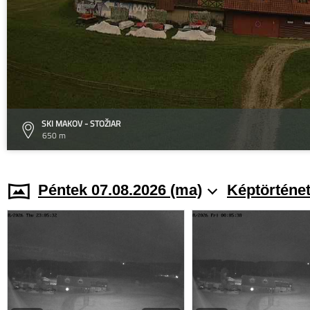
SKI MAKOV - STOŽIAR
650 m
Péntek 07.08.2026 (ma)
Képtörténe