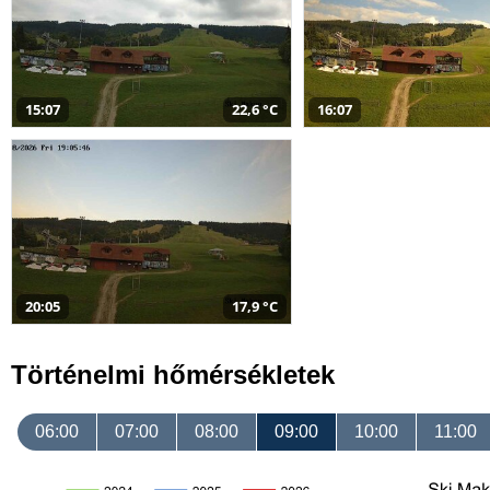
15:07
22,6 °C
16:07
20:05
17,9 °C
Történelmi hőmérsékletek
06:00
07:00
08:00
09:00
10:00
11:00