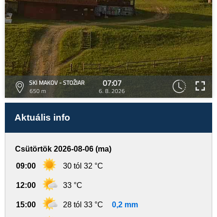
07:07
SKI MAKOV - STOŽIAR
650 m
6. 8. 2026
Aktuális info
Csütörtök 2026-08-06 (ma)
09:00
30 tól 32 °C
12:00
33 °C
15:00
28 tól 33 °C
0,2 mm