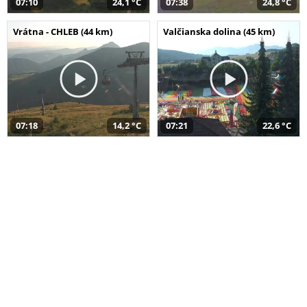
07:10
24,1 °C
07:38
24,8 °C
Vrátna - CHLEB (44 km)
Valčianska dolina (45 km)
07:18
14,2 °C
07:21
22,6 °C