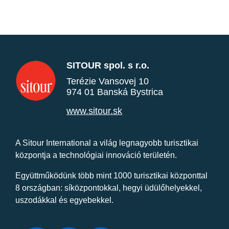
SITOUR spol. s r.o.
Terézie Vansovej 10
974 01 Banská Bystrica
www.sitour.sk
A Sitour International a világ legnagyobb turisztikai
központja a technológiai innováció területén.
Együttműködünk több mint 1000 turisztikai központtal
8 országban: síközpontokkal, hegyi üdülőhelyekkel,
uszodákkal és egyebekkel.