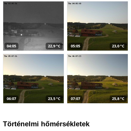
04:05
22,9 °C
05:05
23,0 °C
06:07
23,5 °C
07:07
25,8 °C
Történelmi hőmérsékletek