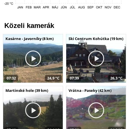
Közeli kamerák
Kasárne - Javorníky (8 km)
Ski Centrum Kohútka (19 km)
07:32
24,9 °C
07:39
26,3 °C
Martinské hole (39 km)
Vrátna - Paseky (42 km)