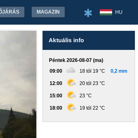
ŐJÁRÁS
MAGAZIN
HU
Aktuális info
Péntek 2026-08-07 (ma)
09:00
18 tól 19 °C
0,2 mm
12:00
20 tól 23 °C
15:00
23 °C
18:00
19 tól 22 °C