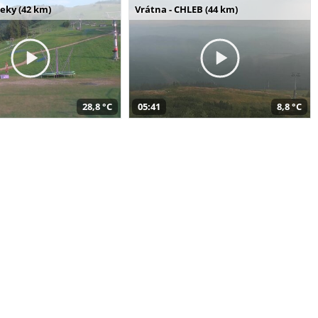
seky (42 km)
Vrátna - CHLEB (44 km)
28,8 °C
05:41
8,8 °C