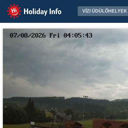
Holiday Info
VÍZI ÜDÜLŐHELYEK