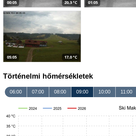
00:05
20,3 °C
01:05
05:05
17,0 °C
Történelmi hőmérsékletek
06:00
07:00
08:00
09:00
10:00
11:00