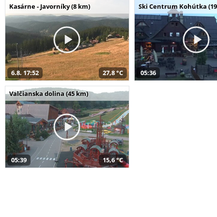
Kasárne - Javorníky (8 km)
Ski Centrum Kohútka (19
6.8. 17:52
27,8 °C
05:36
Valčianska dolina (45 km)
05:39
15,6 °C