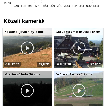
Közeli kamerák
Kasárne - Javorníky (8 km)
Ski Centrum Kohútka (19 km)
6.8. 17:52
27,8 °C
6.8. 18:20
27,8 °C
Martinské hole (39 km)
Vrátna - Paseky (42 km)