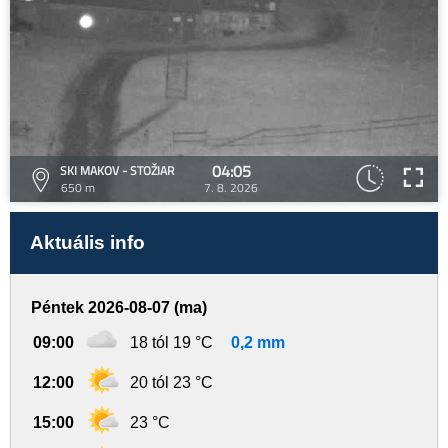
04:05
SKI MAKOV - STOŽIAR
650 m
7. 8. 2026
Aktuális info
Péntek 2026-08-07 (ma)
09:00
18 tól 19 °C
0,2 mm
12:00
20 tól 23 °C
15:00
23 °C