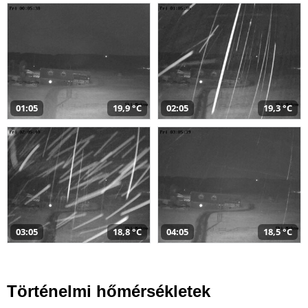
01:05
19,9 °C
02:05
19,3 °C
03:05
18,8 °C
04:05
18,5 °C
Történelmi hőmérsékletek