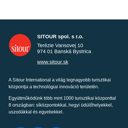
SITOUR spol. s r.o.
Terézie Vansovej 10
974 01 Banská Bystrica
www.sitour.sk
A Sitour International a világ legnagyobb turisztikai
központja a technológiai innováció területén.
Együttműködünk több mint 1000 turisztikai központtal
8 országban: síközpontokkal, hegyi üdülőhelyekkel,
uszodákkal és egyebekkel.