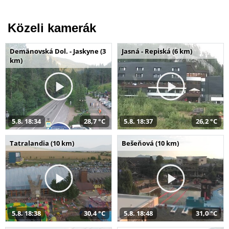
Közeli kamerák
Demänovská Dol. - Jaskyne (3
Jasná - Repiská (6 km)
km)
5.8. 18:34
28,7 °C
5.8. 18:37
26,2 °C
Tatralandia (10 km)
Bešeňová (10 km)
5.8. 18:38
30,4 °C
5.8. 18:48
31,0 °C