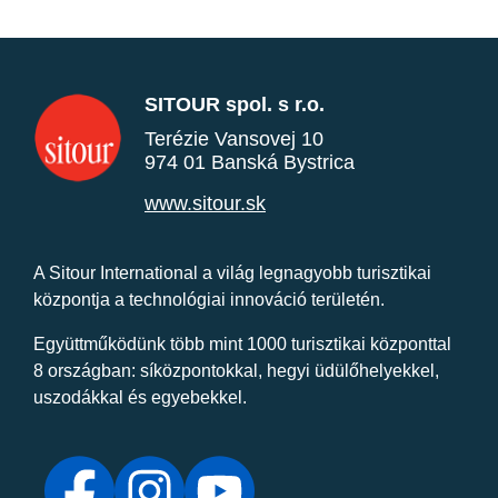
SITOUR spol. s r.o.
Terézie Vansovej 10
974 01 Banská Bystrica
www.sitour.sk
A Sitour International a világ legnagyobb turisztikai
központja a technológiai innováció területén.
Együttműködünk több mint 1000 turisztikai központtal
8 országban: síközpontokkal, hegyi üdülőhelyekkel,
uszodákkal és egyebekkel.