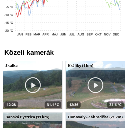
Közeli kamerák
Skalka
Králiky (1 km)
12:28
31,1 °C
12:36
31,6 °C
Banská Bystrica (11 km)
Donovaly - Záhradište (21 km)