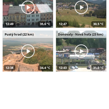
12:49
35,6 °C
12:47
30,5 °C
Pustý hrad (22 km)
Donovaly - Nová hoľa (23 km)
12:38
34,4 °C
12:43
31,0 °C