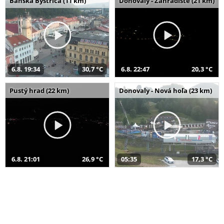
Banská Bystrica (11 km)
Donovaly - Záhradište (21 km)
6.8. 19:34
30,7 °C
6.8. 22:47
20,3 °C
Pustý hrad (22 km)
Donovaly - Nová hoľa (23 km)
6.8. 21:01
26,9 °C
05:35
17,3 °C