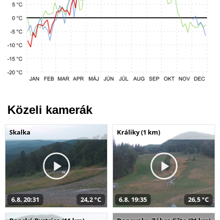
Közeli kamerák
Skalka
Králiky (1 km)
6.8. 20:31
24,2 °C
6.8. 19:35
26,5 °C