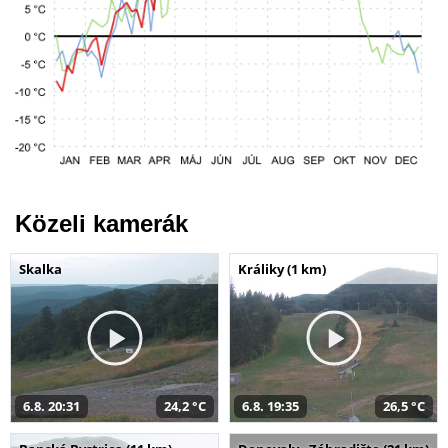
Közeli kamerák
Skalka
Králiky (1 km)
6.8. 20:31
24,2 °C
6.8. 19:35
26,5 °C