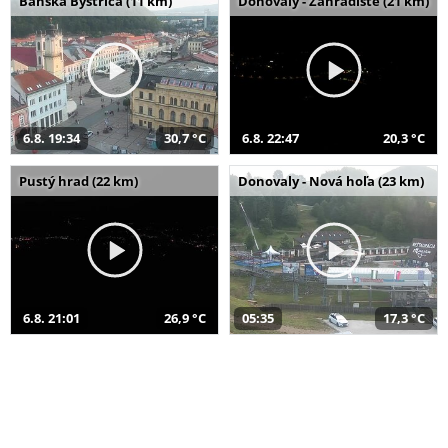
Banská Bystrica (11 km)
Donovaly - Záhradište (21 km)
6.8. 19:34
30,7 °C
6.8. 22:47
20,3 °C
Pustý hrad (22 km)
Donovaly - Nová hoľa (23 km)
6.8. 21:01
26,9 °C
05:35
17,3 °C