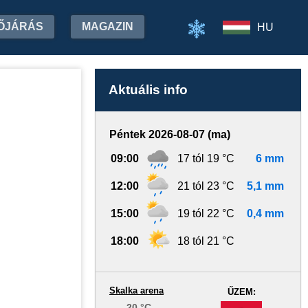
ŐJÁRÁS
MAGAZIN
HU
Aktuális info
Péntek 2026-08-07 (ma)
09:00
17 tól 19 °C
6 mm
12:00
21 tól 23 °C
5,1 mm
15:00
19 tól 22 °C
0,4 mm
18:00
18 tól 21 °C
Skalka arena
ŰZEM:
20 °C
-