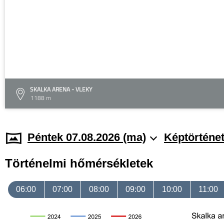
SKALKA ARENA - VLEKY
1188 m
Péntek 07.08.2026 (ma)
Képtörténe
Történelmi hőmérsékletek
06:00
07:00
08:00
09:00
10:00
11:00