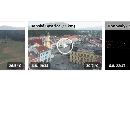
Banská Bystrica (11 km)
Donovaly - 
26,5 °C
6.8. 19:34
30,7 °C
6.8. 22:47