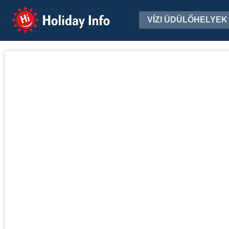
Holiday Info
VÍZI ÜDÜLŐHELYEK