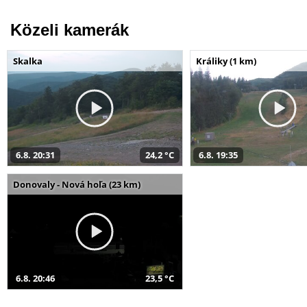
Közeli kamerák
Skalka
Králiky (1 km)
6.8. 20:31
24,2 °C
6.8. 19:35
Donovaly - Nová hoľa (23 km)
6.8. 20:46
23,5 °C