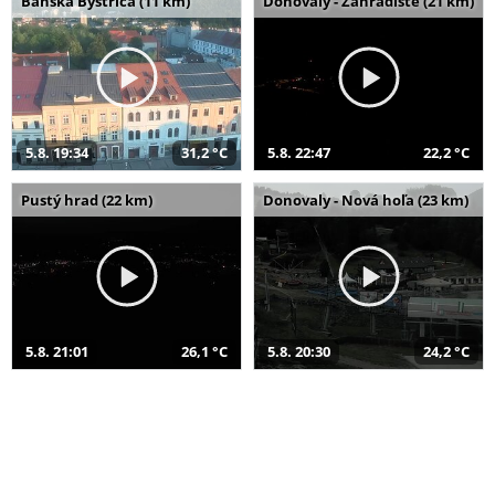
Banská Bystrica (11 km)
Donovaly - Záhradište (21 km)
5.8. 19:34
31,2 °C
5.8. 22:47
22,2 °C
Pustý hrad (22 km)
Donovaly - Nová hoľa (23 km)
5.8. 21:01
26,1 °C
5.8. 20:30
24,2 °C