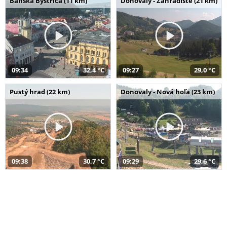
Banská Bystrica (11 km)
Donovaly - Záhradište (21 km)
09:34
32,4 °C
09:27
29,0 °C
Pustý hrad (22 km)
Donovaly - Nová hoľa (23 km)
09:38
30,7 °C
09:29
29,6 °C