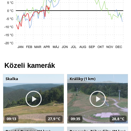
Közeli kamerák
Skalka
Králiky (1 km)
09:13
27,9 °C
09:35
28,8 °C