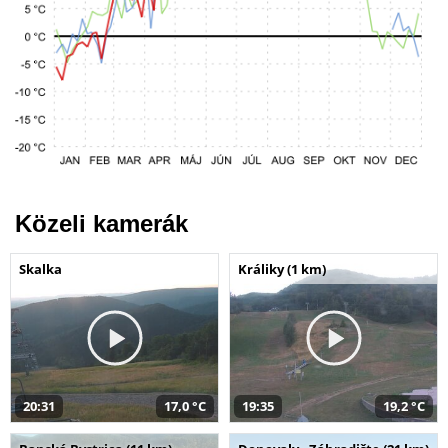
Közeli kamerák
Skalka
Králiky (1 km)
20:31
17,0 °C
19:35
19,2 °C