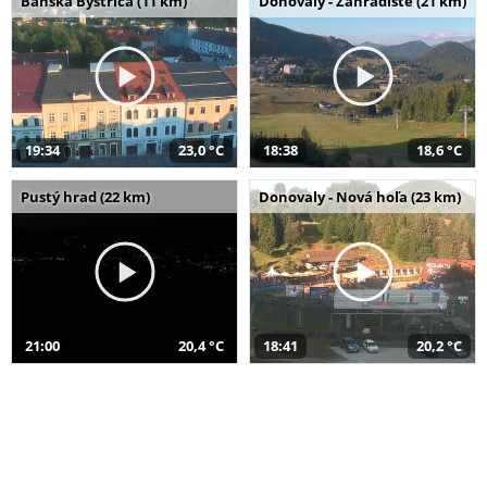
Banská Bystrica (11 km)
Donovaly - Záhradište (21 km)
19:34
23,0 °C
18:38
18,6 °C
Pustý hrad (22 km)
Donovaly - Nová hoľa (23 km)
21:00
20,4 °C
18:41
20,2 °C