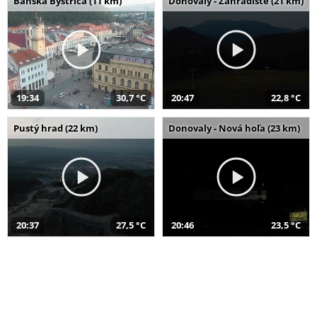
Banská Bystrica (11 km)
Donovaly - Záhradište (21 km)
19:34
30,7 °C
20:47
22,8 °C
Pustý hrad (22 km)
Donovaly - Nová hoľa (23 km)
20:37
27,5 °C
20:46
23,5 °C