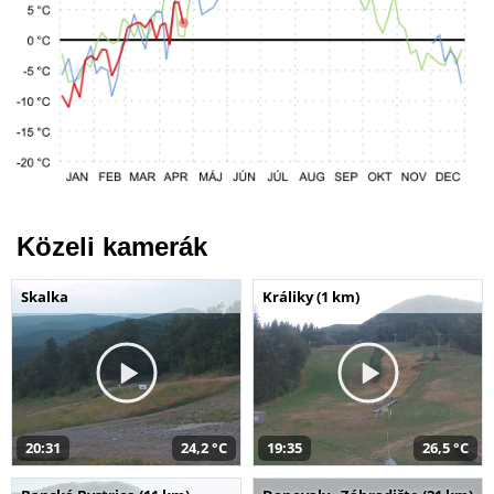
Közeli kamerák
Skalka
Králiky (1 km)
20:31
24,2 °C
19:35
26,5 °C