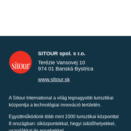
SITOUR spol. s r.o.
Terézie Vansovej 10
974 01 Banská Bystrica
www.sitour.sk
A Sitour International a világ legnagyobb turisztikai
központja a technológiai innováció területén.
Együttműködünk több mint 1000 turisztikai központtal
8 országban: síközpontokkal, hegyi üdülőhelyekkel,
uszodákkal és egyebekkel.