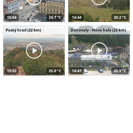
15:04
24,7 °C
14:44
20,2 °C
Pustý hrad (22 km)
Donovaly - Nová hoľa (23 km)
15:02
25,0 °C
14:47
20,9 °C