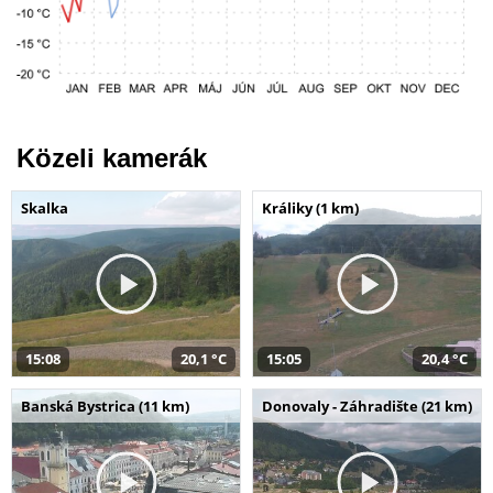
Közeli kamerák
Skalka
Králiky (1 km)
15:08
20,1 °C
15:05
20,4 °C
Banská Bystrica (11 km)
Donovaly - Záhradište (21 km)