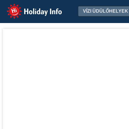
Holiday Info
VÍZI ÜDÜLŐHELYEK