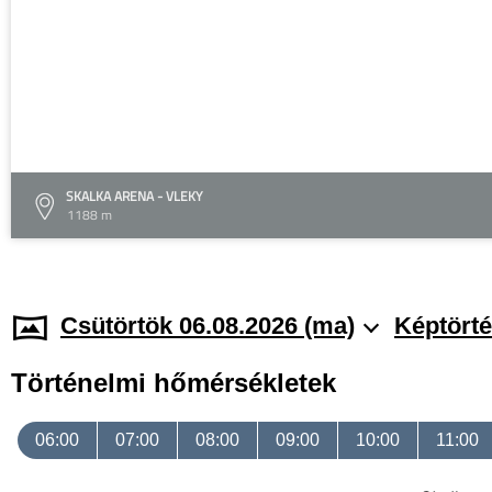
SKALKA ARENA - VLEKY
1188 m
Csütörtök 06.08.2026 (ma)
Képtörté
Történelmi hőmérsékletek
06:00
07:00
08:00
09:00
10:00
11:00