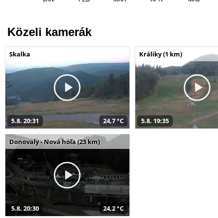
Közeli kamerák
Skalka
Králiky (1 km)
5.8. 20:31
24,7 °C
5.8. 19:35
Donovaly - Nová hoľa (23 km)
5.8. 20:30
24,2 °C