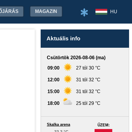
ŐJÁRÁS
MAGAZIN
HU
Aktuális info
Csütörtök 2026-08-06 (ma)
09:00
27 tól 30 °C
12:00
31 tól 32 °C
15:00
31 tól 32 °C
18:00
25 tól 29 °C
Skalka arena
ŰZEM:
22.2 °C
-