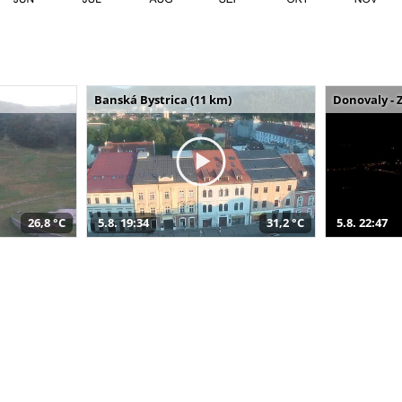
Banská Bystrica (11 km)
Donovaly - 
26,8 °C
5.8. 19:34
31,2 °C
5.8. 22:47