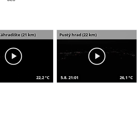
Záhradište (21 km)
Pustý hrad (22 km)
22,2 °C
5.8. 21:01
26,1 °C