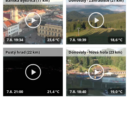
Banská Bystrica (11 km)
Donovaly - Záhradište (21 km)
7.8. 19:34
23,6 °C
7.8. 18:39
18,6 °C
Pustý hrad (22 km)
Donovaly - Nová hoľa (23 km)
7.8. 21:00
21,4 °C
7.8. 18:40
19,0 °C