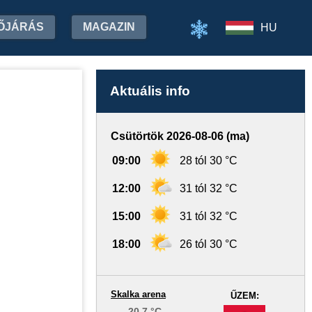
ŐJÁRÁS
MAGAZIN
HU
Aktuális info
Csütörtök 2026-08-06 (ma)
09:00
28 tól 30 °C
12:00
31 tól 32 °C
15:00
31 tól 32 °C
18:00
26 tól 30 °C
Skalka arena
ŰZEM:
20.7 °C
-