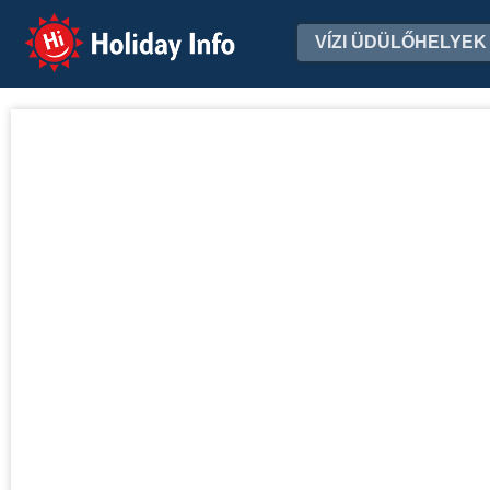
Holiday Info
VÍZI ÜDÜLŐHELYEK