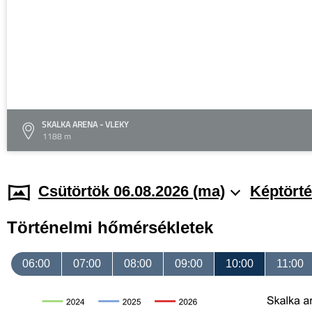
SKALKA ARENA - VLEKY
1188 m
Csütörtök 06.08.2026 (ma)
Képtörté
Történelmi hőmérsékletek
06:00
07:00
08:00
09:00
10:00
11:00