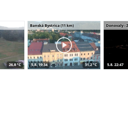
Banská Bystrica (11 km)
Donovaly - 
26,8 °C
5.8. 19:34
31,2 °C
5.8. 22:47