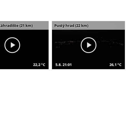
Záhradište (21 km)
Pustý hrad (22 km)
22,2 °C
5.8. 21:01
26,1 °C