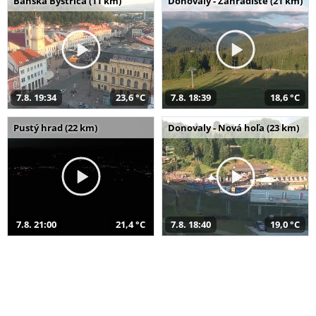
Banská Bystrica (11 km)
Donovaly - Záhradište (21 km)
7.8. 19:34
23,6 °C
7.8. 18:39
18,6 °C
Pustý hrad (22 km)
Donovaly - Nová hoľa (23 km)
7.8. 21:00
21,4 °C
7.8. 18:40
19,0 °C