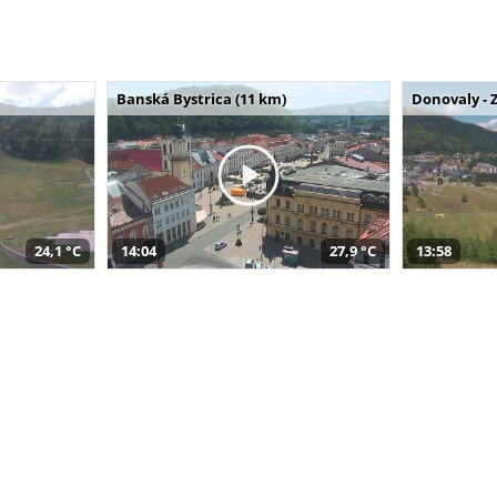
Banská Bystrica (11 km)
Donovaly - 
24,1 °C
14:04
27,9 °C
13:58