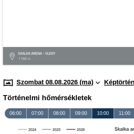
SKALKA ARENA - VLEKY
1188 m
Szombat 08.08.2026 (ma)
Képtörtén
Történelmi hőmérsékletek
06:00
07:00
08:00
09:00
10:00
11:00