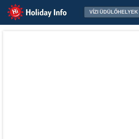
Holiday Info
VÍZI ÜDÜLŐHELYEK