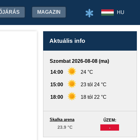
ŐJÁRÁS
MAGAZIN
HU
Aktuális info
Szombat 2026-08-08 (ma)
14:00
24 °C
15:00
23 tól 24 °C
18:00
18 tól 22 °C
Skalka arena
ŰZEM:
23.9 °C
-