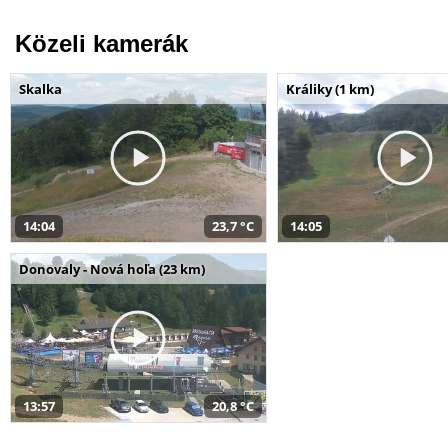
Közeli kamerák
Skalka
Králiky (1 km)
14:04
23,7 °C
14:05
Donovaly - Nová hoľa (23 km)
13:57
20,8 °C