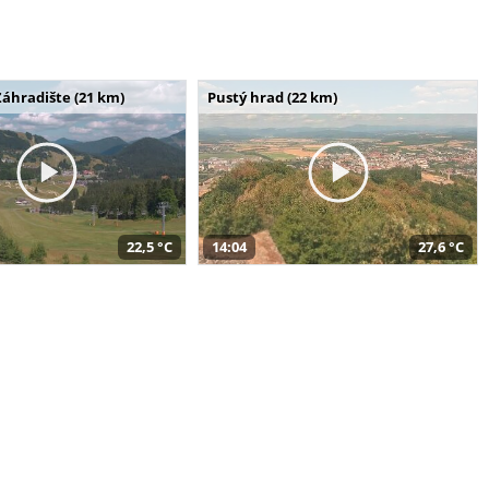
Záhradište (21 km)
Pustý hrad (22 km)
22,5 °C
14:04
27,6 °C