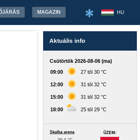
ŐJÁRÁS
MAGAZIN
HU
Aktuális info
Csütörtök 2026-08-06 (ma)
09:00
27 tól 30 °C
12:00
31 tól 32 °C
15:00
31 tól 32 °C
18:00
25 tól 29 °C
Skalka arena
ŰZEM:
20.4 °C
-