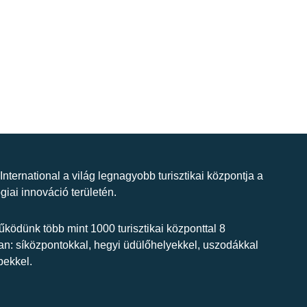
 International a világ legnagyobb turisztikai központja a
giai innováció területén.
ködünk több mint 1000 turisztikai központtal 8
n: síközpontokkal, hegyi üdülőhelyekkel, uszodákkal
bekkel.