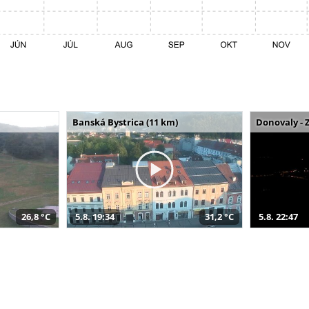
Banská Bystrica (11 km)
Donovaly - 
26,8 °C
5.8. 19:34
31,2 °C
5.8. 22:47