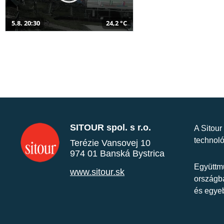
5.8. 20:30
24,2 °C
SITOUR spol. s r.o.
A Sitour
technoló
Terézie Vansovej 10
974 01 Banská Bystrica
Együttmű
www.sitour.sk
országba
és egye