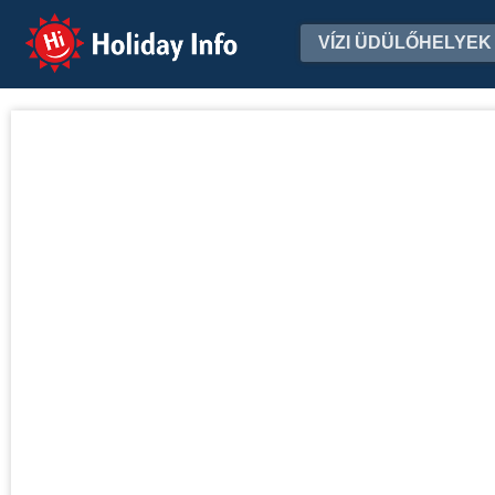
Holiday Info
VÍZI ÜDÜLŐHELYEK