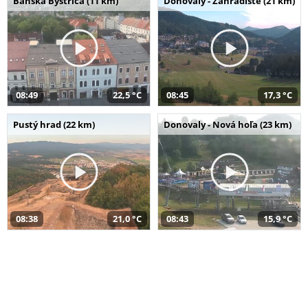
Banská Bystrica (11 km)
Donovaly - Záhradište (21 km)
08:49
22,5 °C
08:45
17,3 °C
Pustý hrad (22 km)
Donovaly - Nová hoľa (23 km)
08:38
21,0 °C
08:43
15,9 °C