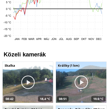
Közeli kamerák
Skalka
Králiky (1 km)
08:42
18,4 °C
08:51
19,0 °C