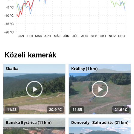
Közeli kamerák
Skalka
Králiky (1 km)
11:23
20,9 °C
11:35
21,6 °C
Banská Bystrica (11 km)
Donovaly - Záhradište (21 km)