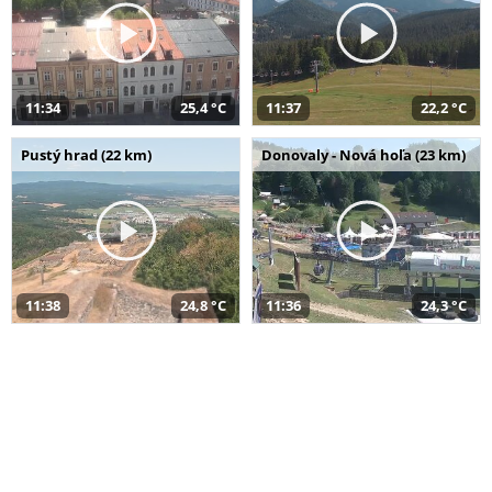
11:34
25,4 °C
11:37
22,2 °C
Pustý hrad (22 km)
Donovaly - Nová hoľa (23 km)
11:38
24,8 °C
11:36
24,3 °C